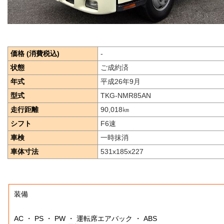
価格 (消費税込)
-
状態
ご成約済
年式
平成26年9月
型式
TKG-NMR85AN
走行距離
90,018
㎞
シフト
F6速
車検
一時抹消
車体寸法
531x185x227
装備
AC ・ PS ・ PW ・ 運転席エアバック ・ ABS