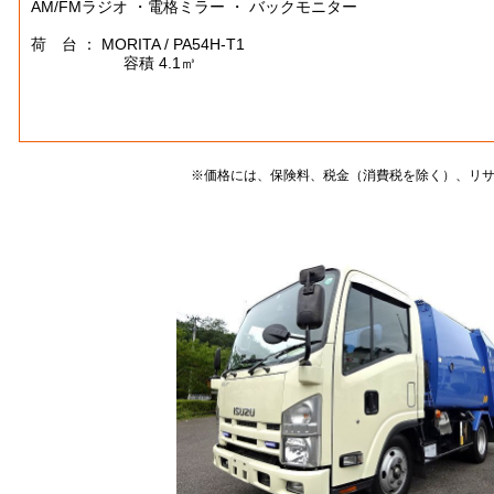
AM/FMラジオ ・電格ミラー ・ バックモニター
荷 台 ： MORITA / PA54H-T1
容積 4.1㎥
※価格には、保険料、税金（消費税を除く）、リ