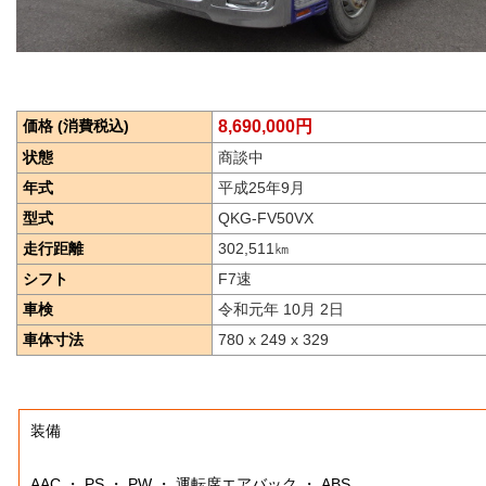
価格 (消費税込)
8,690,000円
状態
商談中
年式
平成25年9月
型式
QKG-FV50VX
走行距離
302,511
㎞
シフト
F7速
車検
令和元年 10月 2日
車体寸法
780 x 249 x 329
装備
AAC ・ PS ・ PW ・ 運転席エアバック ・ ABS