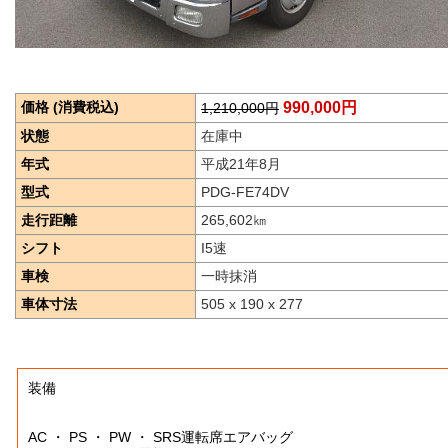
価格 (消費税込)
990,000円
1,210,000円
状態
在庫中
年式
平成21年8月
型式
PDG-FE74DV
走行距離
265,602
㎞
シフト
I5速
車検
一時抹消
車体寸法
505 x 190 x 277
装備
AC ・ PS ・ PW ・ SRS運転席エアバッグ