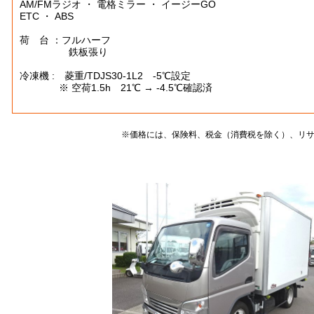
AM/FMラジオ ・ 電格ミラー ・ イージーGO
ETC ・ ABS
荷 台 ：フルハーフ
鉄板張り
冷凍機 : 菱重/TDJS30-1L2 -5℃設定
※ 空荷1.5h 21℃ → -4.5℃確認済
※価格には、保険料、税金（消費税を除く）、リ