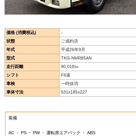
価格 (消費税込)
-
状態
ご成約済
年式
平成26年9月
型式
TKG-NMR85AN
走行距離
90,018
㎞
シフト
F6速
車検
一時抹消
車体寸法
531x185x227
装備
AC ・ PS ・ PW ・ 運転席エアバック ・ ABS