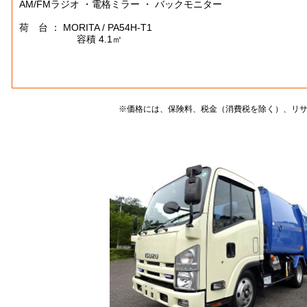
AM/FMラジオ ・電格ミラー ・ バックモニター
荷 台 ： MORITA / PA54H-T1
容積 4.1㎥
※価格には、保険料、税金（消費税を除く）、リ