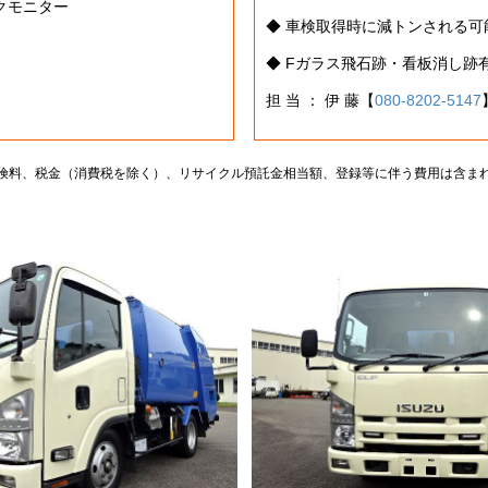
ックモニター
◆ 車検取得時に減トンされる可
◆ Fガラス飛石跡・看板消し跡
担 当 ： 伊 藤【
080-8202-5147
険料、税金（消費税を除く）、リサイクル預託金相当額、登録等に伴う費用は含ま