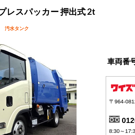
 プレスパッカー 押出式 2t
ア 汚水タンク
車両番号
〒964-081
012
8:30～1