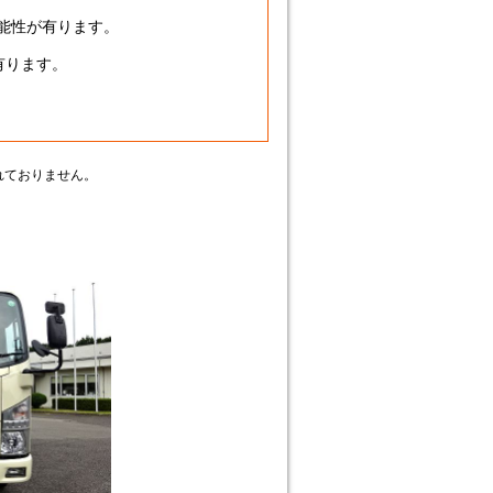
能性が有ります。
有ります。
】
れておりません。