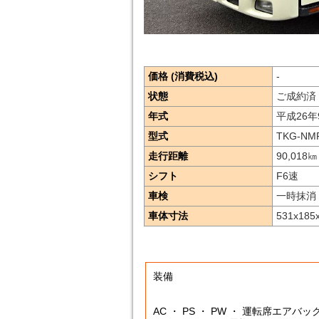
価格 (消費税込)
-
状態
ご成約済
年式
平成26年
型式
TKG-NM
走行距離
90,018
㎞
シフト
F6速
車検
一時抹消
車体寸法
531x185
装備
AC ・ PS ・ PW ・ 運転席エアバック