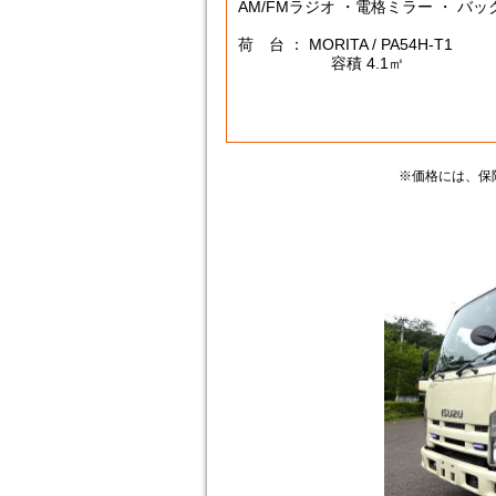
AM/FMラジオ ・電格ミラー ・ バ
荷 台 ： MORITA / PA54H-T1
容積 4.1㎥
※価格には、保