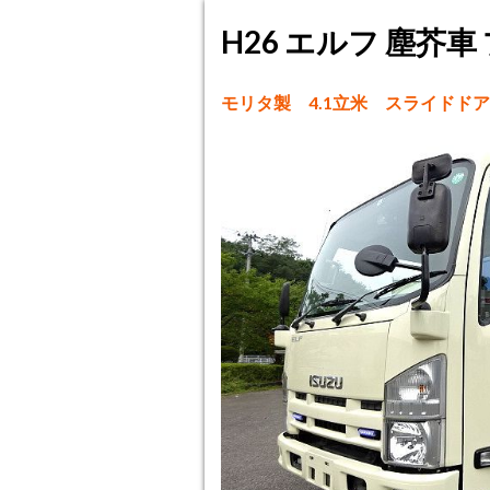
H26 エルフ 塵芥車
モリタ製 4.1立米 スライドド