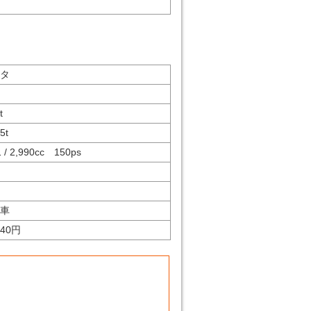
タ
t
95
t
1 / 2,990cc 150ps
ゞ
車
440円