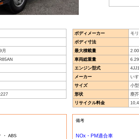
ボディメーカー
モリ
ボディ寸法
9月
最大積載量
2.00
R85AN
車両総重量
6.2
エンジン型式
4JJ
メーカー
いす
サイズ
小型
x227
形状
塵芥
リサイクル料金
10,
備考
 ・ ABS
NOx・PM適合車