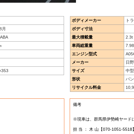
ボディメーカー
トラ
8月
ボディ寸法
2ABA
最大積載量
2.3
t
㎞
車両総重量
7.98
エンジン型式
A05
メーカー
日野
×353
サイズ
中型
形状
バン
リサイクル料金
10,
備考
※現車は、群馬県伊勢崎ヤード
担 当 ： 木 山【070-1051-5518