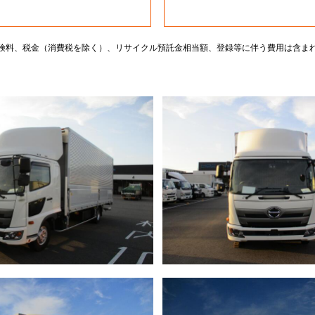
険料、税金（消費税を除く）、リサイクル預託金相当額、登録等に伴う費用は含ま