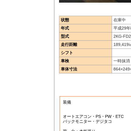
状態
在庫中
年式
平成29年
型式
2KG-FD
走行距離
189,419
シフト
車検
一時抹消
車体寸法
864×249
装備
オートエアコン・PS・PW・ETC
バックモニター・デジタコ