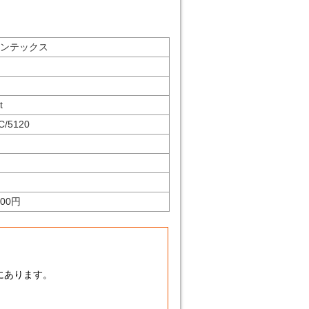
ンテックス
t
C/5120
900円
にあります。
】