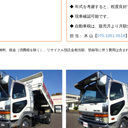
◆ 年式を考慮すると、程度良好
◆ 現車確認可能です。
◆ 自動車税は、販売月より月
担 当： 木 山【
070-1051-5518
険料、税金（消費税を除く）、リサイクル預託金相当額、登録等に伴う費用は含ま