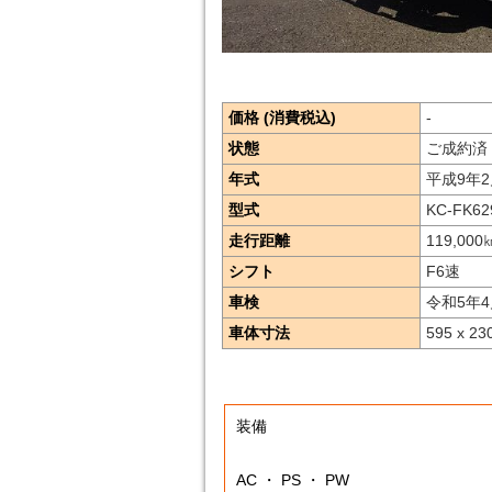
価格 (消費税込)
-
状態
ご成約済
年式
平成9年2
型式
KC-FK62
走行距離
119,000
シフト
F6速
車検
令和5年4
車体寸法
595 x 23
装備
AC ・ PS ・ PW