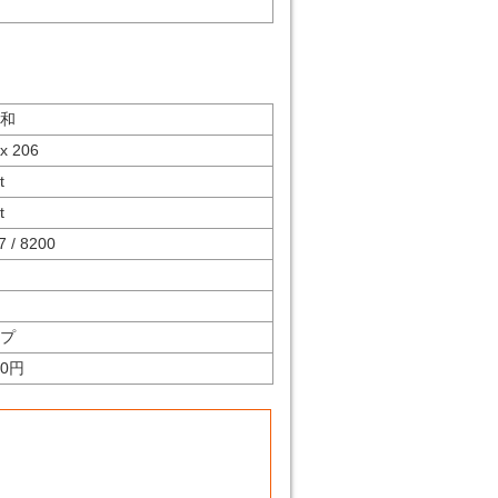
和
x 206
t
t
7 / 8200
プ
30円