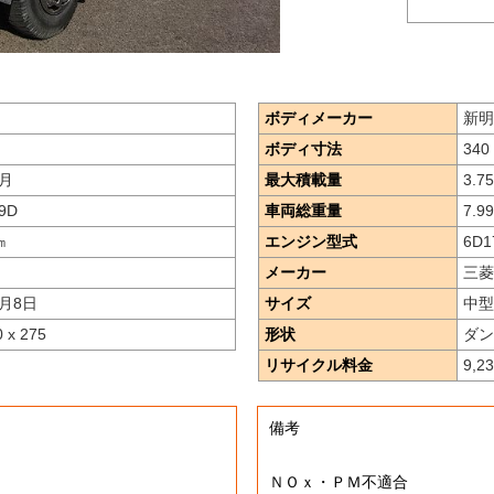
ボディメーカー
新明
ボディ寸法
340 
月
最大積載量
3.75
9D
車両総重量
7.99
㎞
エンジン型式
6D1
メーカー
三菱
月8日
サイズ
中型
0 x 275
形状
ダン
リサイクル料金
9,2
備考
ＮＯｘ・ＰＭ不適合