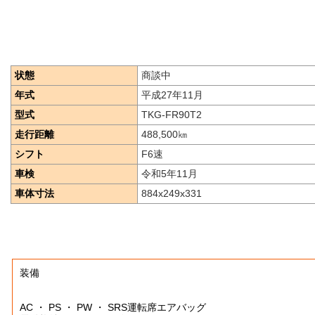
状態
商談中
年式
平成27年11月
型式
TKG-FR90T2
走行距離
488,500
㎞
シフト
F6速
車検
令和5年11月
車体寸法
884x249x331
装備
AC ・ PS ・ PW ・ SRS運転席エアバッグ