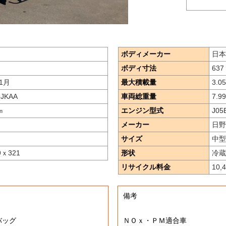
ボディメーカー
日本
ボディ寸法
637 
1月
最大積載量
3.05
9JKAA
車両総重量
7.99
㎞
エンジン型式
J05E
メーカー
日野
サイズ
中型
9ｘ321
形状
冷蔵
リサイクル料金
10,
備考
アバッグ
ＮＯｘ・ＰＭ適合車