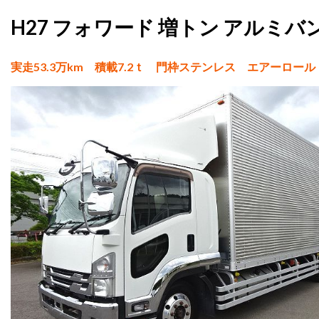
H27 フォワード 増トン アルミバ
実走53.3万km 積載7.2ｔ 門枠ステンレス エアーロー