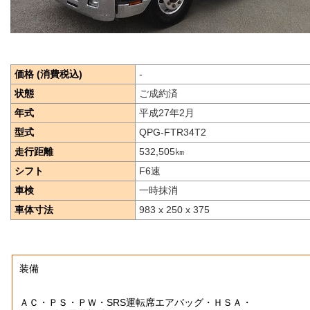
価格 (消費税込)
-
状態
ご成約済
年式
平成27年2月
型式
QPG-FTR34T2
走行距離
532,505
㎞
シフト
F6速
車検
一時抹消
車体寸法
983 x 250 x 375
装備
ＡＣ・ＰＳ・ＰＷ・SRS運転席エアバッグ・ＨＳＡ・