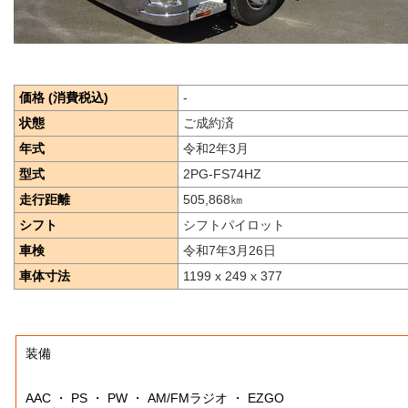
価格 (消費税込)
-
状態
ご成約済
年式
令和2年3月
型式
2PG-FS74HZ
走行距離
505,868
㎞
シフト
シフトパイロット
車検
令和7年3月26日
車体寸法
1199 x 249 x 377
装備
AAC ・ PS ・ PW ・ AM/FMラジオ ・ EZGO