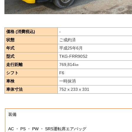
価格 (消費税込)
-
状態
ご成約済
年式
平成25年6月
型式
TKG-FRR90S2
走行距離
769,814
㎞
シフト
F6
車検
一時抹消
車体寸法
752 x 233 x 331
装備
AC ・ PS ・ PW ・ SRS運転席エアバッグ