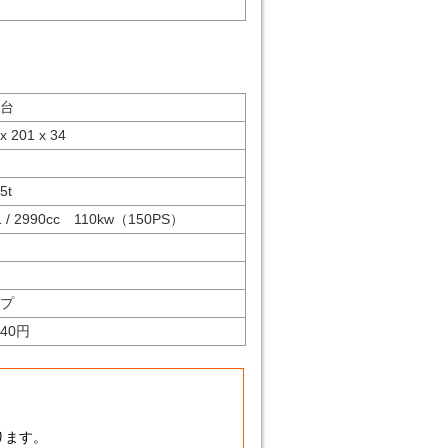
台
x 201 x 34
95
t
1 / 2990cc 110kw（150PS）
ゞ
プ
440円
ります。