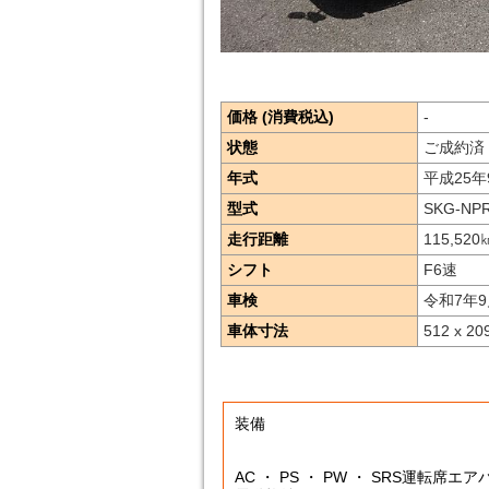
価格 (消費税込)
-
状態
ご成約済
年式
平成25年
型式
SKG-NP
走行距離
115,520
シフト
F6速
車検
令和7年
車体寸法
512 x 20
装備
AC ・ PS ・ PW ・ SRS運転席エ