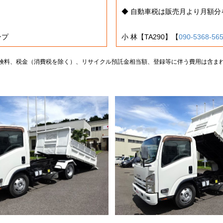
◆ 自動車税は販売月より月額
ンプ
小 林【TA290】【
090-5368-56
険料、税金（消費税を除く）、リサイクル預託金相当額、登録等に伴う費用は含ま