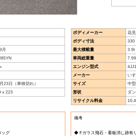
ボディメーカー
花見
ボディ寸法
330 
9月
最大積載量
3.9
t
R85YN
車両総重量
7.9
㎞
エンジン型式
4JJ
メーカー
いす
9月23日（車検切れ）
サイズ
中型
9 x 223
形状
ダン
リサイクル料金
10,
備考
アバッグ
◆ Fガラス飛石・看板消し跡有