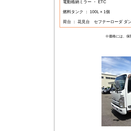
電動格納ミラー ・ ETC
燃料タンク ： 100L × 1個
荷台 ： 花見台 セフテーローダ ダ
※価格には、保