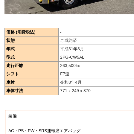
価格 (消費税込)
-
状態
ご成約済
年式
平成31年3月
型式
2PG-CW5AL
走行距離
263,500
㎞
シフト
F7速
車検
令和8年4月
車体寸法
771 x 249 x 370
装備
AC・PS・PW・SRS運転席エアバッグ