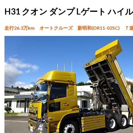
H31 クオン ダンプ Lゲート ハ
走行26.3万km オートクルーズ 新明和(DR11-02SC)