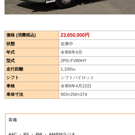
価格 (消費税込)
23,650,000円
状態
在庫中
年式
令和8年4月
型式
2PG-FV80HY
走行距離
1,100
㎞
シフト
シフトパイロット
車検
令和9年4月22日
車体寸法
903×250×374
装備
AAC ・ PS ・ PW ・ AM/FMラジオ