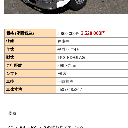
価格 (消費税込)
3,520,000円
3,960,000円
状態
在庫中
年式
平成24年4月
型式
TKG-FD9JLAG
走行距離
298,921
㎞
シフト
F6速
車検
一時抹消
車体寸法
859x249x267
装備
AC ・ PS ・ PW ・ SRS運転席エアバッグ