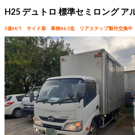
H25 デュトロ 標準セミロング アル
5速M/T サイド扉 車検R6.5迄 リアステップ製作交換中