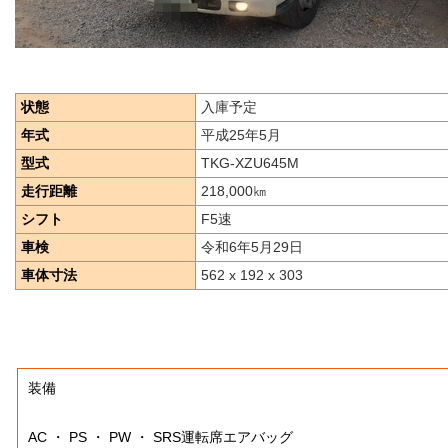
状態
入庫予定
年式
平成25年5月
型式
TKG-XZU645M
走行距離
218,000
㎞
シフト
F5速
車検
令和6年5月29日
車体寸法
562 x 192 x 303
装備
AC ・ PS ・ PW ・ SRS運転席エアバッグ