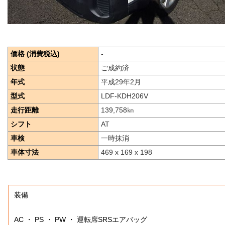
価格 (消費税込)
-
状態
ご成約済
年式
平成29年2月
型式
LDF-KDH206V
走行距離
139,758
㎞
シフト
AT
車検
一時抹消
車体寸法
469 x 169 x 198
装備
AC ・ PS ・ PW ・ 運転席SRSエアバッグ