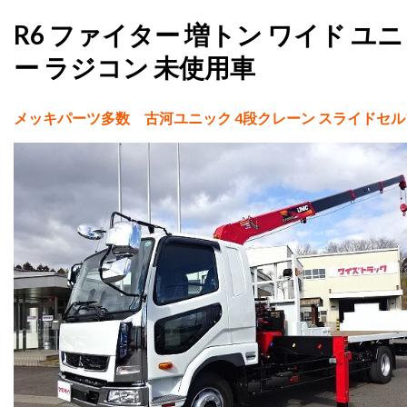
R6 ファイター 増トン ワイド ユ
ー ラジコン 未使用車
メッキパーツ多数 古河ユニック 4段クレーン スライドセ