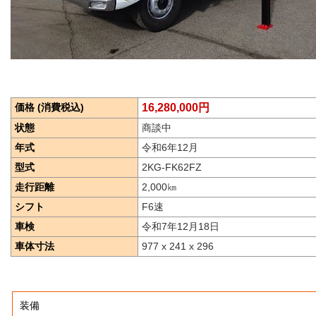
価格 (消費税込)
16,280,000円
状態
商談中
年式
令和6年12月
型式
2KG-FK62FZ
走行距離
2,000
㎞
シフト
F6速
車検
令和7年12月18日
車体寸法
977 x 241 x 296
装備