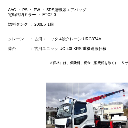
AAC ・ PS ・ PW ・ SRS運転席エアバッグ
電動格納ミラー ・ ETC2.0
燃料タンク ： 200L x 1個
クレーン ： 古河ユニック 4段クレーン URG374A
荷台 ： 古河ユニック UC-40LKRS 重機運搬仕様
※価格には、保険料、税金（消費税を除く）、リ