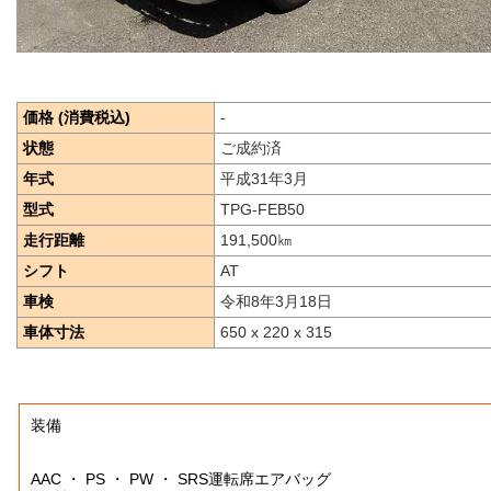
価格 (消費税込)
-
状態
ご成約済
年式
平成31年3月
型式
TPG-FEB50
走行距離
191,500
㎞
シフト
AT
車検
令和8年3月18日
車体寸法
650 x 220 x 315
装備
AAC ・ PS ・ PW ・ SRS運転席エアバッグ