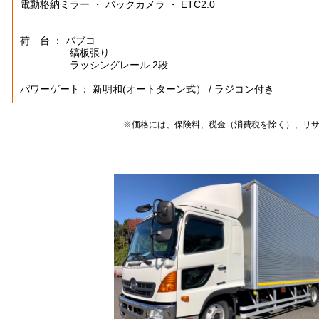
電動格納ミラー ・ バックカメラ ・ ETC2.0
荷 台 ： パブコ
縞板張り
ラッシングレール 2段
パワーゲート： 新明和(オートターン式） / ラジコン付き
※価格には、保険料、税金（消費税を除く）、リ