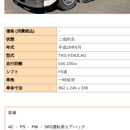
価格 (消費税込)
-
状態
ご成約済
年式
平成28年6月
型式
TKG-FD9JLAG
走行距離
546,155
㎞
シフト
F6速
車検
一時抹消
車体寸法
862 x 246 x 338
装備
AC ・ PS ・ PW ・ SRS運転席エアバッグ