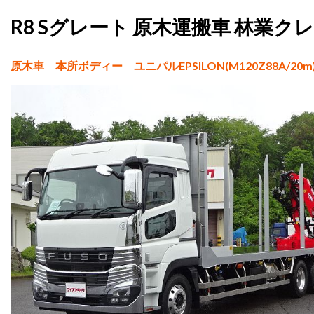
R8 Sグレート 原木運搬車 林業ク
原木車 本所ボディー ユニパルEPSILON(M120Z88A/2