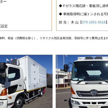
ニター
◆ Fガラス飛石跡・看板消し跡
◆ 車検取得時に減トンされる
担 当： 木 山【
070-1051-5518
5℃設定
険料、税金（消費税を除く）、リサイクル預託金相当額、登録等に伴う費用は含ま