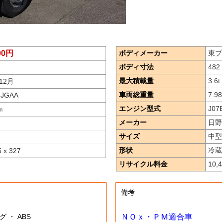
000円
ボディメーカー
東プ
ボディ寸法
482 
最大積載量
3.6
t
12月
車両総重量
7.98
7JGAA
エンジン型式
J07
㎞
メーカー
日野
サイズ
中型
形状
冷蔵
5 x 327
リサイクル料金
10,
備考
グ ・ ABS
ＮＯｘ・ＰＭ適合車