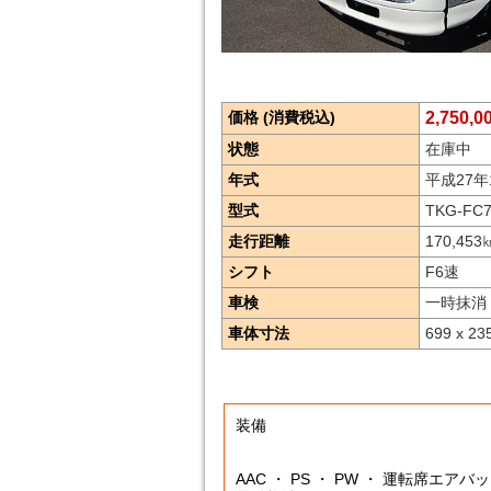
価格 (消費税込)
2,750,
状態
在庫中
年式
平成27年
型式
TKG-FC
走行距離
170,453
シフト
F6速
車検
一時抹消
車体寸法
699 x 23
装備
AAC ・ PS ・ PW ・ 運転席エアバッ