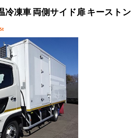
中温冷凍車 両側サイド扉 キーストン
6t