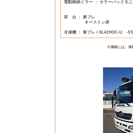
電動格納ミラー ・ カラーバックモ
荷 台 ： 東プレ
キーストン床
冷凍機 ： 東プレ / XL42HOC-U -
※価格には、保