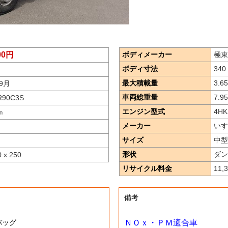
000円
ボディメーカー
極東
ボディ寸法
340 
最大積載量
3.65
9月
車両総重量
7.95
R90C3S
エンジン型式
4HK
㎞
メーカー
いす
サイズ
中型
形状
ダン
0 x 250
リサイクル料金
11,
備考
アバッグ
ＮＯｘ・ＰＭ適合車