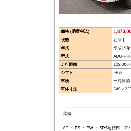
価格 (消費税込)
1,870,
状態
在庫中
年式
平成19年
型式
ADG-FR
走行距離
102,000
シフト
F6速
車検
一時抹消
車体寸法
549 x 22
装備
AC ・ PS ・ PW ・ SRS運転席エ