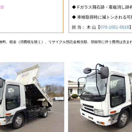
☆
◆ Fガラス飛石跡・看板消し跡
◆ 車検取得時に減トンされる
担 当： 木 山【
070-1051-5518
険料、税金（消費税を除く）、リサイクル預託金相当額、登録等に伴う費用は含ま