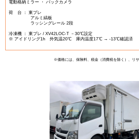
電動格納ミラー ・ バックカメラ
荷 台 ： 東プレ
アルミ縞板
ラッシングレール 2段
冷凍機 ： 東プレ / XV42LOC-T －30℃設定
※ アイドリング1h 外気温20℃ 庫内温度17℃ → -13℃確認済
※価格には、保険料、税金（消費税を除く）、リ