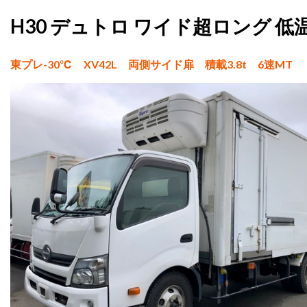
H30 デュトロ ワイド超ロング 
東プレ-30℃ XV42L 両側サイド扉 積載3.8t 6速MT