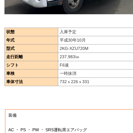
状態
入庫予定
年式
平成30年10月
型式
2KG-XZU720M
走行距離
237,983
㎞
シフト
F6速
車検
一時抹消
車体寸法
732ｘ226ｘ331
装備
AC ・ PS ・ PW ・ SRS運転席エアバッグ