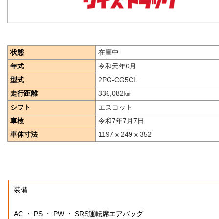
状態
在庫中
年式
令和元年6月
型式
2PG-CG5CL
走行距離
336,082
㎞
シフト
エスコット
車検
令和7年7月7日
車体寸法
1197 x 249 x 352
装備
AC ・ PS ・ PW ・ SRS運転席エアバッグ