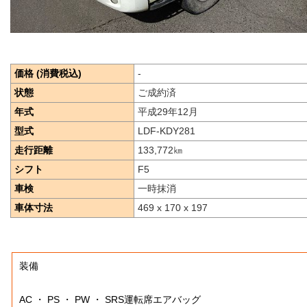
価格 (消費税込)
-
状態
ご成約済
年式
平成29年12月
型式
LDF-KDY281
走行距離
133,772
㎞
シフト
F5
車検
一時抹消
車体寸法
469 x 170 x 197
装備
AC ・ PS ・ PW ・ SRS運転席エアバッグ