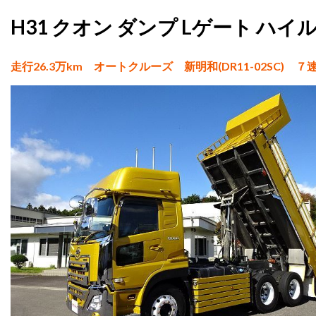
H31 クオン ダンプ Lゲート ハ
走行26.3万km オートクルーズ 新明和(DR11-02SC)