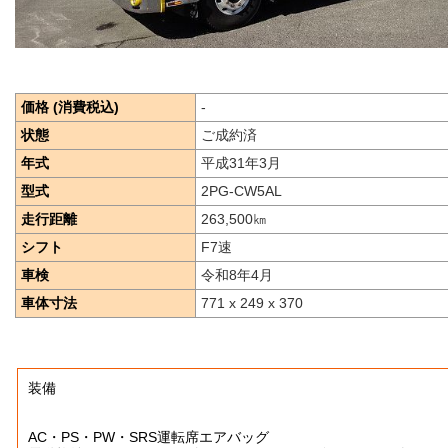
価格 (消費税込)
-
状態
ご成約済
年式
平成31年3月
型式
2PG-CW5AL
走行距離
263,500
㎞
シフト
F7速
車検
令和8年4月
車体寸法
771 x 249 x 370
装備
AC・PS・PW・SRS運転席エアバッグ