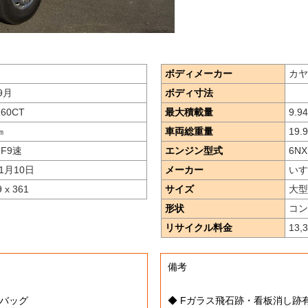
ボディメーカー
カヤ
9月
ボディ寸法
Z60CT
最大積載量
9.94
㎞
車両総重量
19.
 F9速
エンジン型式
6NX
1月10日
メーカー
いす
9 x 361
サイズ
大型
形状
コン
リサイクル料金
13,
備考
エアバッグ
◆ Fガラス飛石跡・看板消し跡