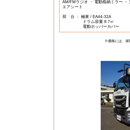
AM/FMラジオ ・ 電動格納ミラー ・
エアシート
荷 台 ： 極東 / EA44-32A
ドラム容量 8.7㎥
電動ホッパーカバー
※価格には、保