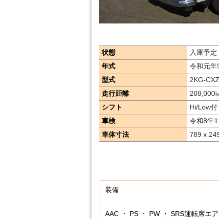
状態
入庫予定
年式
令和元年
型式
2KG-CX
走行距離
208,000
シフト
Hi/Low付
車検
令和8年1
車体寸法
789 x 24
装備
AAC ・ PS ・ PW ・ SRS運転席