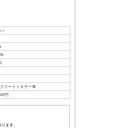
バ
t
99
t
1
ゞ
クリートミキサー車
340円
有ります。