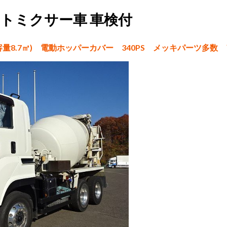
ートミクサー車 車検付
容量8.7㎥) 電動ホッパーカバー 340PS メッキパーツ多数 