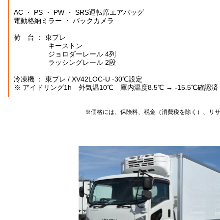
AC ・ PS ・ PW ・ SRS運転席エアバッグ
電動格納ミラー ・ バックカメラ
荷 台 ： 東プレ
キーストン
ジョロダーレール 4列
ラッシングレール 2段
冷凍機 ： 東プレ / XV42LOC-U -30℃設定
※ アイドリング1h 外気温10℃ 庫内温度8.5℃ → -15.5℃確認済
※価格には、保険料、税金（消費税を除く）、リ