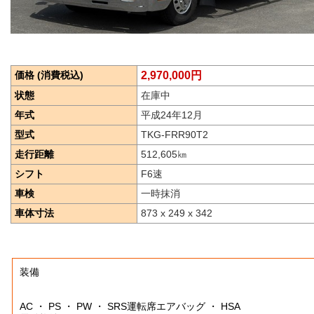
価格 (消費税込)
2,970,000円
状態
在庫中
年式
平成24年12月
型式
TKG-FRR90T2
走行距離
512,605
㎞
シフト
F6速
車検
一時抹消
車体寸法
873 x 249 x 342
装備
AC ・ PS ・ PW ・ SRS運転席エアバッグ ・ HSA