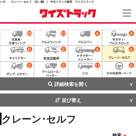
いすゞ クレーン･セルフ (古い順) | 中古トラック販売 ワイズトラック
26
10
4
4
6
2
4
4
3
3
11
6
詳細検索を開く
並び替え
クレーン･セルフ
検索