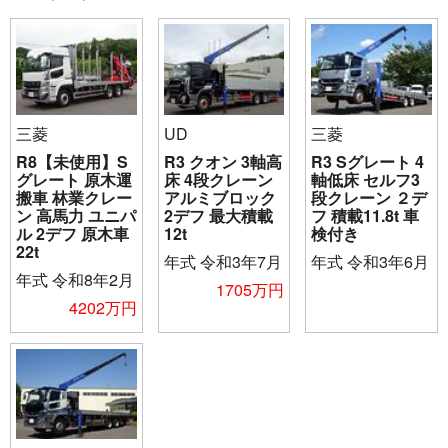
三菱
UD
三菱
R8【未使用】S
R3 クオン 3軸高
R3 Sグレート 4
グレート 原木運
床 4段クレーン
軸低床 セルフ3
搬車 林業クレー
アルミブロック
段クレーン ２デ
ン 高馬力 ユニパ
2デフ 最大積載
フ 積載11.8t 車
ル 2デフ 原木車
12t
検付き
22t
年式
令和3年7月
年式
令和3年6月
年式
令和8年2月
1705万円
4202万円