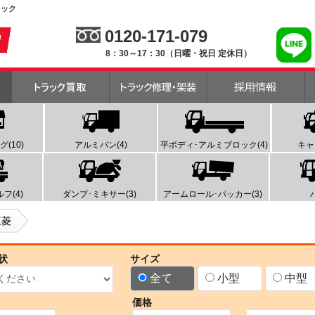
ラック
0120-171-079
8：30～17：30（日曜・祝日 定休日）
(10)
アルミバン(4)
平ボディ･アルミブロック(4)
キャ
フ(4)
ダンプ･ミキサー(3)
アームロール･パッカー(3)
三菱
状
サイズ
全て
小型
中型
価格