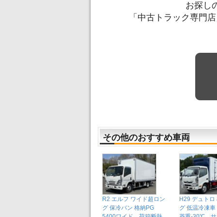
お探し
「中古トラック専門店
その他のおすすめ車両
R2 エルフ ワイド超ロン
H29 デュトロ
グ 保冷バン 格納PG
グ 低温冷凍車
5400ワイド 荷箱断熱
菱重-30℃ 