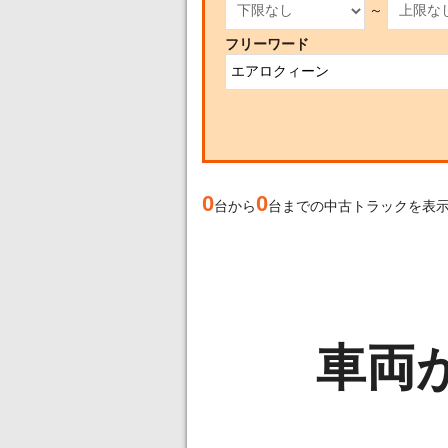
～
フリーワード
0
0
台から
台までの中古トラックを表
車両