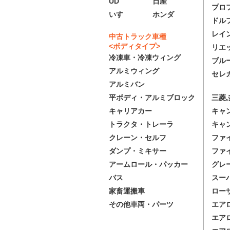
UD
日産
プロ
いすゞ
ホンダ
ドル
レイ
中古トラック車種
<ボディタイプ>
リエ
冷凍車・冷凍ウィング
ブル
アルミウィング
セレ
アルミバン
三菱
平ボディ・アルミブロック
キャ
キャリアカー
キャ
トラクタ・トレーラ
ファ
クレーン・セルフ
ファ
ダンプ・ミキサー
グレ
アームロール・パッカー
スー
バス
ロー
家畜運搬車
エア
その他車両・パーツ
エア