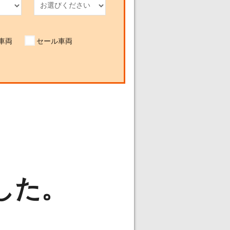
車両
セール車両
した。