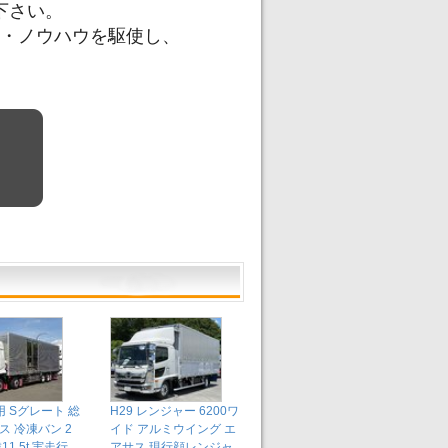
下さい。
・ノウハウを駆使し、
用 Sグレート 総
H29 レンジャー 6200ワ
ス 冷凍バン 2
イド アルミウイング エ
11.5t 実走行
アサス 現行顔レンジャ