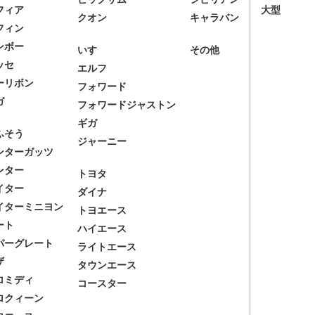
フィア
大型
クオン
キャラバン
フィン
ンボー
いすゞ
その他
ッセ
エルフ
ーリボン
フォワード
ガ
フォワードジャストン
ギガ
ふそう
ジャーニー
ンターガッツ
ンター
トヨタ
イター
ダイナ
イターミニヨン
トヨエース
ート
ハイエース
パーグレート
ライトエース
ザ
タウンエース
ロミディ
コースター
ロクィーン