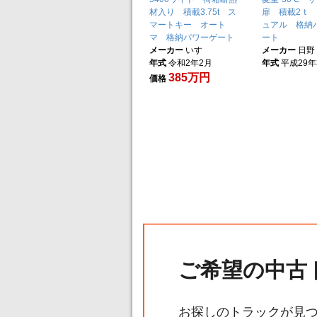
材入り 積載3.75t ス
扉 積載2ｔ 
マートキー オート
ュアル 格納
マ 格納パワーゲート
ート
メーカー
いすゞ
メーカー
日野
年式
令和2年2月
年式
平成29年
385万円
価格
ご希望の中古
お探しのトラックが見