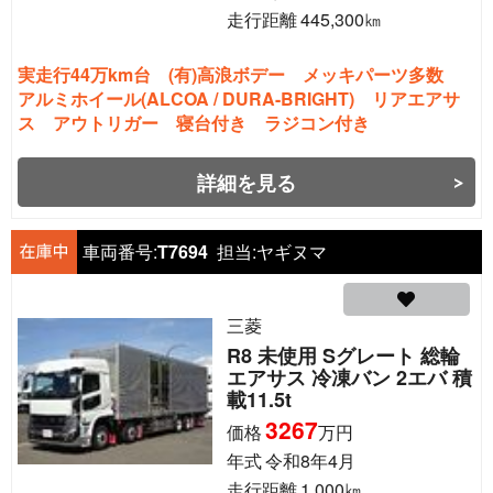
走行距離
445,300
㎞
実走行44万km台 (有)高浪ボデー メッキパーツ多数
アルミホイール(ALCOA / DURA-BRIGHT) リアエアサ
ス アウトリガー 寝台付き ラジコン付き
詳細を見る
車両番号:
T7694
担当:
ヤギヌマ
三菱
R8 未使用 Sグレート 総輪
エアサス 冷凍バン 2エバ 積
載11.5t
3267
価格
万円
年式
令和8年4月
走行距離
1,000
㎞