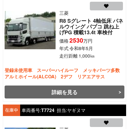
三菱
R8 Sグレート 4軸低床 パネ
ルウイング パブコ 跳ね上
げPG 積載13.4t 車検付
2530
価格
万円
年式
令和8年5月
走行距離
1,000
㎞
登録未使用車 スーパーハイルーフ メッキパーツ多数
アルミホイール(ALCOA) 2デフ リアエアサス
詳細を見る
車両番号:
T7724
担当:
ヤギヌマ