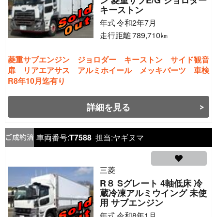
ン 菱重サブE/G ジョロダー
キーストン
年式
令和2年7月
走行距離
789,710
㎞
菱重サブエンジン ジョロダー キーストン サイド観音
扉 リアエアサス アルミホイール メッキバーツ 車検
R8年10月迄有り
詳細を見る
車両番号:
T7588
担当:
ヤギヌマ
三菱
R８ Sグレート 4軸低床 冷
蔵冷凍アルミウイング 未使
用 サブエンジン
年式
令和8年1月