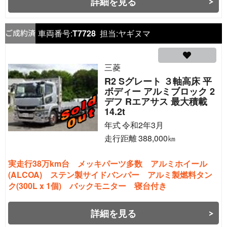
詳細を見る
車両番号:
T7728
担当:
ヤギヌマ
三菱
R2 Sグレート ３軸高床 平
ボディー アルミブロック 2
デフ Rエアサス 最大積載
14.2t
年式
令和2年3月
走行距離
388,000
㎞
実走行38万km台 メッキパーツ多数 アルミホイール
(ALCOA) ステン製サイドバンパー アルミ製燃料タン
ク(300L x 1個) バックモニター 寝台付き
詳細を見る