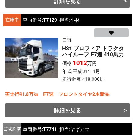
詳細を見る
車両番号:
T7129
担当:
小林
日野
H31 プロフィア トラクタ
ハイルーフ F7速 410馬力
1012
価格
万円
年式
平成31年4月
走行距離
418,000
㎞
実走行41.8万㎞ F7速 フロントタイヤ2本新品
詳細を見る
車両番号:
T7741
担当:
ヤギヌマ