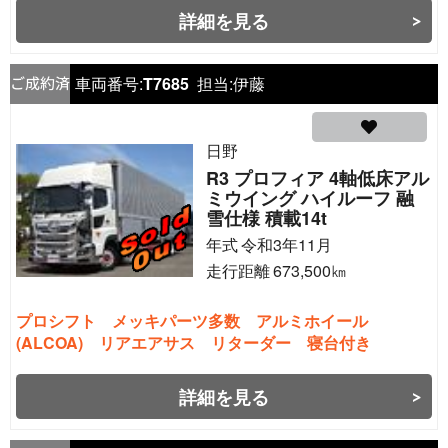
詳細を見る
車両番号:
T7685
担当:
伊藤
日野
R3 プロフィア 4軸低床アル
ミウイング ハイルーフ 融
雪仕様 積載14t
年式
令和3年11月
走行距離
673,500
㎞
プロシフト メッキパーツ多数 アルミホイール
(ALCOA) リアエアサス リターダー 寝台付き
詳細を見る