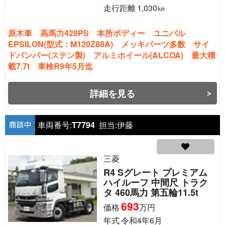
走行距離
1,030
㎞
原木車 高馬力428PS 本所ボディー ユニパル
EPSILON(型式：M120Z88A) メッキパーツ多数 サイ
ドバンパー(ステン製) アルミホイール(ALCOA) 最大積
載7.7t 車検R9年5月迄
詳細を見る
車両番号:
T7794
担当:
伊藤
三菱
R4 Sグレート プレミアム
ハイルーフ 中間尺 トラク
タ 460馬力 第五輪11.5t
693
価格
万円
年式
令和4年6月