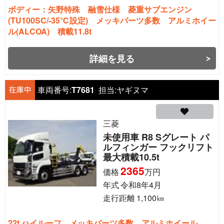
ボディー：矢野特殊 融雪仕様 菱重サブエンジン
(TU100SC/-35℃設定) メッキパーツ多数 アルミホイー
ル(ALCOA) 積載11.8t
詳細を見る
車両番号:
T7681
担当:
ヤギヌマ
三菱
未使用車 R8 Sグレート パ
ルフィンガー フックリフト
最大積載10.5t
2365
価格
万円
年式
令和8年4月
走行距離
1,100
㎞
22t ハイルーフ メッキパーツ多数 アルミホイール