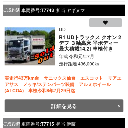
車両番号:
T7743
担当:
ヤギヌマ
UD
R1 UDトラックス クオン 2
デフ ３軸高床 平ボディー
最大積載14.2t 車検付き
年式
令和元年7月
走行距離
436,000
㎞
実走行43万km台 サニックス仙台 エスコット リアエ
アサス メッキ/ステンパーツ装備 アルミホイール
(ALCOA) 車検令和8年7月29日迄
詳細を見る
車両番号:
T7715
担当:
伊藤