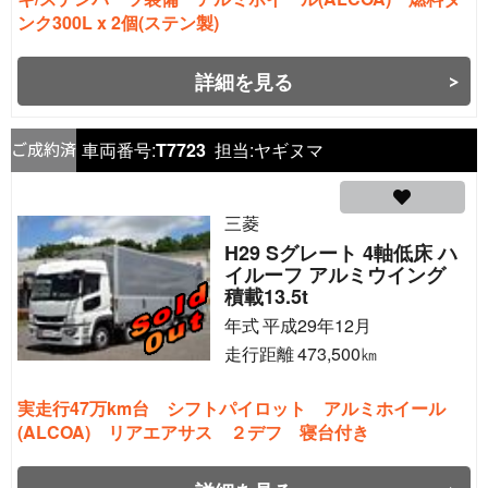
ンク300L x 2個(ステン製)
詳細を見る
車両番号:
T7723
担当:
ヤギヌマ
三菱
H29 Sグレート 4軸低床 ハ
イルーフ アルミウイング
積載13.5t
年式
平成29年12月
走行距離
473,500
㎞
実走行47万km台 シフトパイロット アルミホイール
(ALCOA) リアエアサス ２デフ 寝台付き