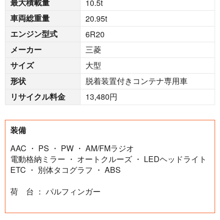
最大積載量
10.5
t
車両総重量
20.95
t
エンジン型式
6R20
メーカー
三菱
サイズ
大型
形状
脱着装置付きコンテナ専用車
リサイクル料金
13,480円
装備
AAC ・ PS ・ PW ・ AM/FMラジオ
電動格納ミラー ・ オートクルーズ ・ LEDヘッドライト
ETC ・ 別体タコグラフ ・ ABS
荷 台 ： パルフィンガー