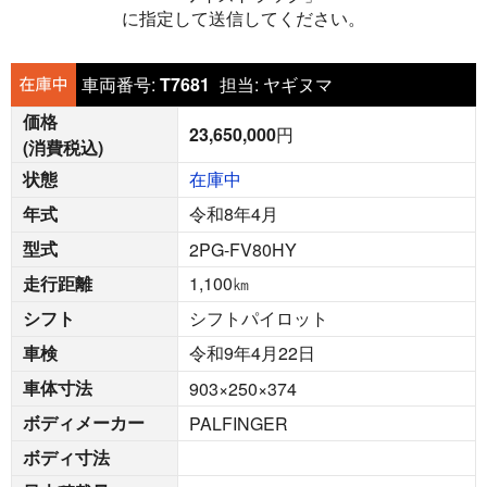
に指定して送信してください。
車両番号:
T7681
担当:
ヤギヌマ
価格
23,650,000
円
(消費税込)
状態
在庫中
年式
令和8年4月
型式
2PG-FV80HY
走行距離
1,100
㎞
シフト
シフトパイロット
車検
令和9年4月22日
車体寸法
903×250×374
ボディメーカー
PALFINGER
ボディ寸法