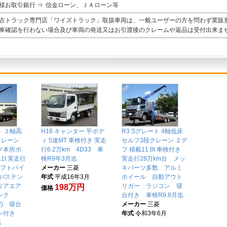
様お取引銀行 ⇒
信金ローン、ＪＡローン等
古トラック専門店「ワイズトラック」取扱車両は、一般ユーザーの方を問わず業販
車確認を行わない場合及び車両の発送又はお引渡後のクレームや返品は受付出来ま
ト ３軸高
H16 キャンター 平ボデ
R3 Sグレート 4軸低床
クレーン
ィ 5速MT 車検付き 実走
セルフ3段クレーン ２デ
ク本所ボ
行6.2万km 4D33 車
フ 積載11.8t 車検付き
1t 実走行
検R9年3月迄
実走行28万km台 メッ
シフトパイ
メーカー
三菱
キパーツ多数 アルミ
キ/ステン
年式
平成16年3月
ホイール 自動アウト
リアエア
リガー ラジコン 寝
198万円
価格
ンク
台付き 車検R9.8月迄
製) 寝台
メーカー
三菱
コン付き
年式
令和3年6月
迄