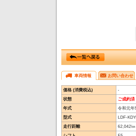
車両情報
お問い合わせ
価格 (消費税込)
-
状態
ご成約済
年式
令和元年
型式
LDF-KDY
走行距離
62,042
㎞
シフト
F5