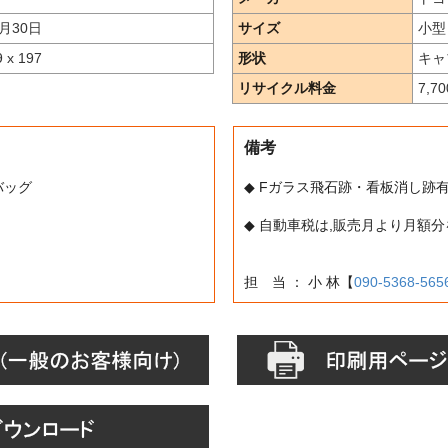
月30日
サイズ
小型
9 x 197
形状
キャ
リサイクル料金
7,7
備考
アバッグ
◆ Fガラス飛石跡・看板消し跡
◆ 自動車税は,販売月より月額
担 当 ： 小 林【
090-5368-565