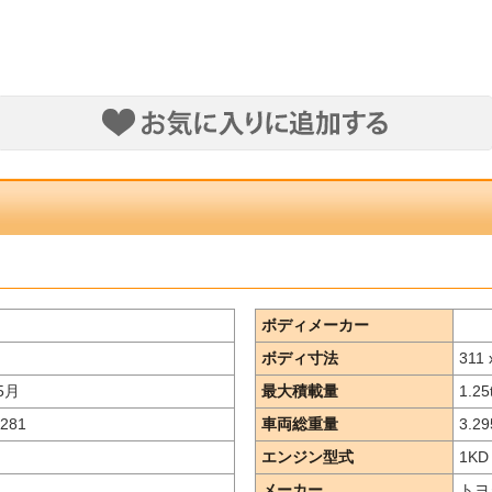
ボディメーカー
ボディ寸法
311 
5月
最大積載量
1.25
281
車両総重量
3.29
エンジン型式
1KD
メーカー
トヨ