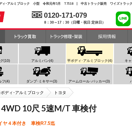
付 平ボディ･アルミブロック 小型 令和元年5月 T7118 | 中古トラック販売 ワイズトラッ
0120-171-079
8：30～17：30（日曜・祝日 定休日）
(10)
アルミバン(4)
平ボディ･アルミブロック(4)
キャ
フ(4)
ダンプ･ミキサー(3)
アームロール･パッカー(3)
平ボディ･アルミブロック
トヨタ
4WD 10尺 5速M/T 車検付
イヤ４本付き 車検R7.5迄