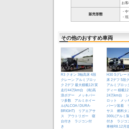
お客
・中
販売形態
・現
その他のおすすめ車両
R3 クオン 3軸高床 4段
H30 Sグレー
クレーン アルミブロッ
床 2デフ 5段
ク 2デフ 最大積載12t 実
アルミブロッ
走行44万km台 (有)高
ディー 積載12.
浪ボデー メッキパー
24万km台 
ツ多数 アルミホイー
ロット メッ
ル(ALCOA / DURA-
パーツ装着 
BRIGHT) リアエアサ
サス 燃料タ
ス アウトリガー 寝
300L(アルミ
台付き ラジコン付
付き ラジ
き
車検R8.12月