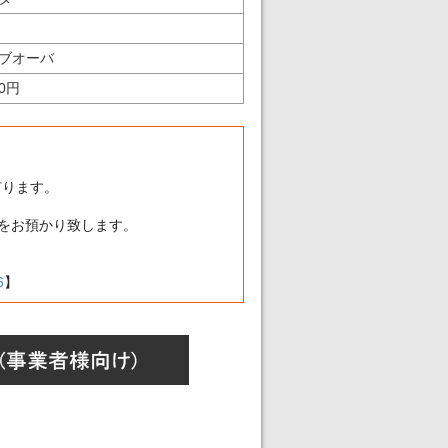
ブオーバ
00円
有ります。
分をお預かり致します。
6
】