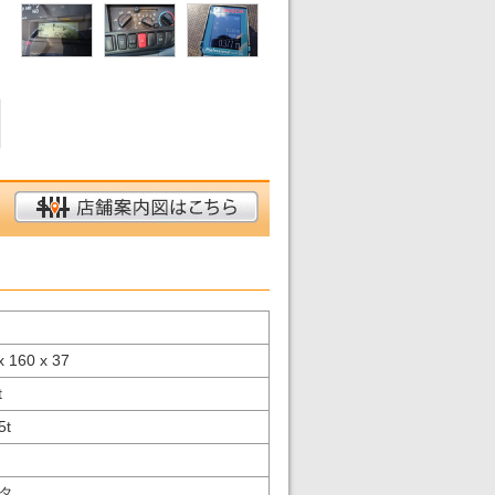
x 160 x 37
t
5
t
タ