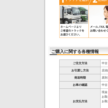
ご購入に関する各種情報
ご注文方法
中古
お引渡し方法
店頭
発送時期
原則
お車の確認
中古
現金
お取
お支払方法
お取