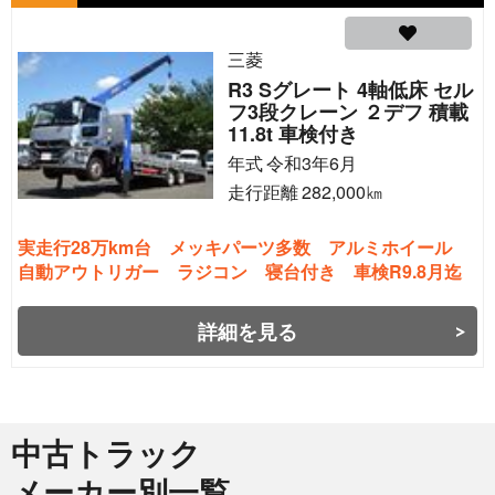
三菱
R3 Sグレート 4軸低床 セル
フ3段クレーン ２デフ 積載
11.8t 車検付き
年式
令和3年6月
走行距離
282,000
㎞
実走行28万km台 メッキパーツ多数 アルミホイール
自動アウトリガー ラジコン 寝台付き 車検R9.8月迄
詳細を見る
中古トラック
メーカー別一覧