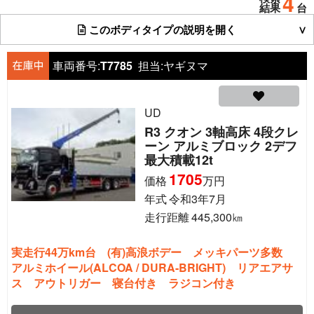
4
結果
台
このボディタイプの説明を開く
車両番号:
T7785
担当:
ヤギヌマ
UD
R3 クオン 3軸高床 4段クレ
ーン アルミブロック 2デフ
最大積載12t
1705
価格
万円
年式
令和3年7月
走行距離
445,300
㎞
実走行44万km台 (有)高浪ボデー メッキパーツ多数
アルミホイール(ALCOA / DURA-BRIGHT) リアエアサ
ス アウトリガー 寝台付き ラジコン付き