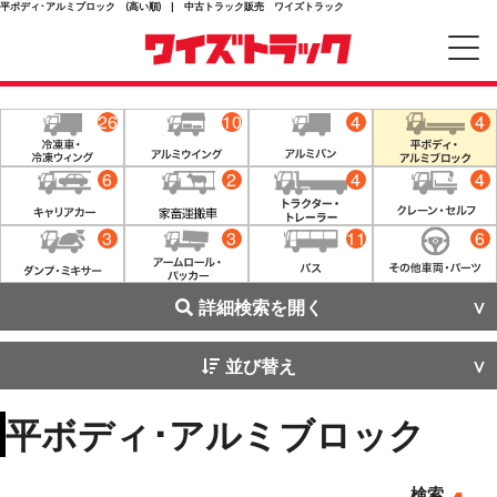
平ボディ･アルミブロック (高い順) | 中古トラック販売 ワイズトラック
26
10
4
4
6
2
4
4
3
3
11
6
詳細検索を開く
並び替え
平ボディ･アルミブロック
検索