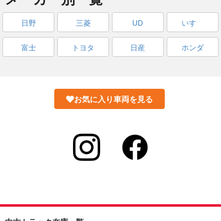
日野
三菱
UD
いすゞ
富士
トヨタ
日産
ホンダ
お気に入り車両を見る