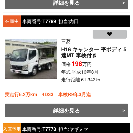
詳細を見る
車両番号:
T7789
担当:
内田
三菱
H16 キャンター 平ボディ 5
速MT 車検付き
198
価格
万円
年式
平成16年3月
走行距離
61,343
㎞
実走行6.2万km 4D33 車検R9年3月迄
詳細を見る
車両番号:
T7778
担当:
ヤギヌマ