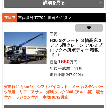
詳細を見る
車両番号:
T7702
担当:
ヤギヌマ
三菱
H30 Sグレート ３軸高床 2
デフ 5段クレーン アルミブ
ロック本所ボディー 積載
12.1t
1650
価格
万円
年式
平成30年11月
走行距離
247,000
㎞
実走行24万km台 シフトパイロット メッキ/ステンパー
ツ装着 リアエアサス 燃料タンク300L(アルミ製) 寝台
付き ラジコン付き 車検R8.12月迄