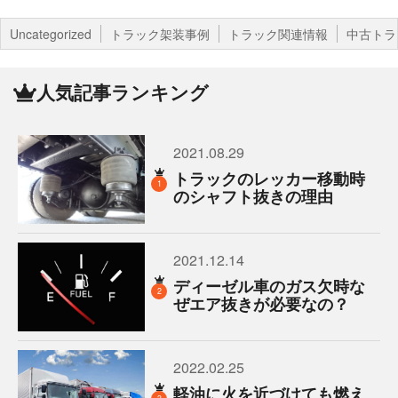
Uncategorized
トラック架装事例
トラック関連情報
中古トラ
人気記事ランキング
2021.08.29
トラックのレッカー移動時
1
のシャフト抜きの理由
2021.12.14
ディーゼル車のガス欠時な
2
ぜエア抜きが必要なの？
2022.02.25
軽油に火を近づけても燃え