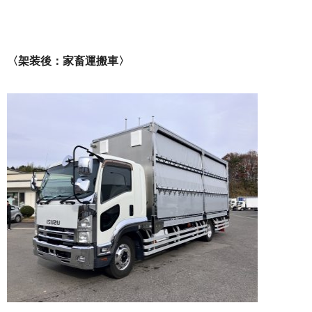
〈架装後：家畜運搬車〉