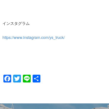
インスタグラム
https://www.instagram.com/ys_truck/
Facebook
Twitter
Line
共
有