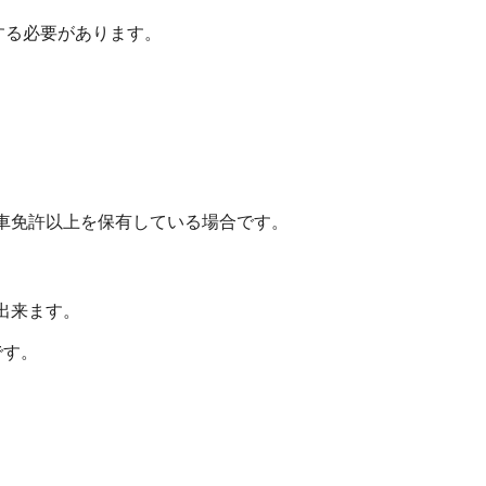
する必要があります。
】
車免許以上を保有している場合です。
出来ます。
です。