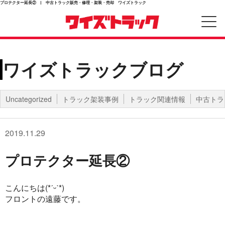
プロテクター延長② | 中古トラック販売・修理・架装・売却 ワイズトラック
ワイズトラックブログ
Uncategorized
トラック架装事例
トラック関連情報
中古トラ
2019.11.29
プロテクター延長②
こんにちは(*ˊᵕˋ*)
フロントの遠藤です。