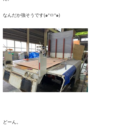
なんだか強そうです(๑°ㅁ°๑)
どーん。