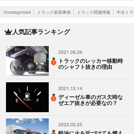
Uncategorized
トラック架装事例
トラック関連情報
中古トラ
人気記事ランキング
2021.08.29
トラックのレッカー移動時
1
のシャフト抜きの理由
2021.12.14
ディーゼル車のガス欠時な
2
ぜエア抜きが必要なの？
2022.02.25
軽油に火を近づけても燃え