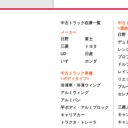
中古
中古トラック在庫一覧
<通称
メーカー
日野
日野
富士
デュ
三菱
トヨタ
レン
UD
日産
プロ
いすゞ
ホンダ
ドル
レイ
中古トラック車種
<ボディタイプ>
リエ
冷凍車・冷凍ウィング
ブル
アルミウィング
セレ
アルミバン
三菱
平ボディ・アルミブロック
キャ
キャリアカー
キャ
トラクタ・トレーラ