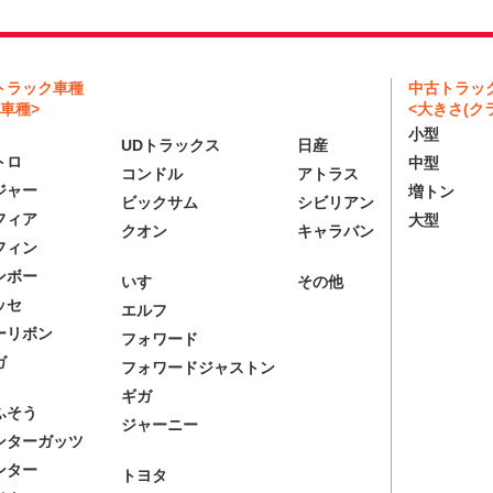
トラック車種
中古トラッ
車種>
<大きさ(クラ
小型
UDトラックス
日産
トロ
中型
コンドル
アトラス
ジャー
増トン
ビックサム
シビリアン
フィア
大型
クオン
キャラバン
フィン
ンボー
いすゞ
その他
ッセ
エルフ
ーリボン
フォワード
ガ
フォワードジャストン
ギガ
ふそう
ジャーニー
ンターガッツ
ンター
トヨタ