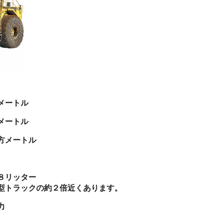
ートル
メートル
方メートル
８リッター
の約２倍近くあります。
力