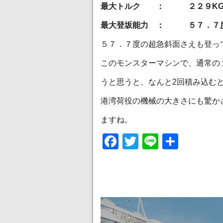
最大トルク ： ２２９K
最大登坂能力 ： ５７．７
５７．７度の超急斜面さえも登っ
このモンスターマシンで、通常の
うと思うと、なんと2回積み込む
港湾荷役の機械の大きさにも驚か
ますね。
Facebook
Twitter
Line
共
有