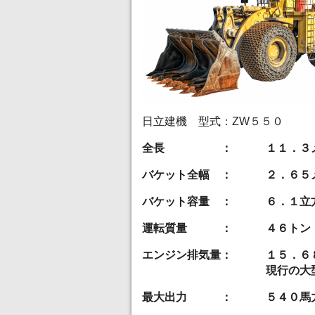
日立建機 型式：ZW５５０
全長 ： １１．３メ
バケット全幅 ： ２．６５
バケット容量 ： ６．１立
運転質量 ： ４６トン
エンジン排気量： １５．６
現行の大型トラック
最大出力 ： ５４０馬