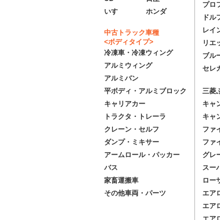
プロ
いすゞ
ホンダ
ドル
レイ
中古トラック車種
<ボディタイプ>
リエ
冷凍車・冷凍ウィング
ブル
アルミウィング
セレ
アルミバン
三菱
平ボディ・アルミブロック
キャ
キャリアカー
キャ
トラクタ・トレーラ
ファ
クレーン・セルフ
ファ
ダンプ・ミキサー
グレ
アームロール・パッカー
スー
バス
ロー
家畜運搬車
エア
その他車両・パーツ
エア
エア