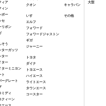
フィア
大型
クオン
キャラバン
フィン
ンボー
いすゞ
その他
ッセ
エルフ
ーリボン
フォワード
ガ
フォワードジャストン
ギガ
ふそう
ジャーニー
ンターガッツ
ンター
トヨタ
イター
ダイナ
イターミニヨン
トヨエース
ート
ハイエース
パーグレート
ライトエース
ザ
タウンエース
ロミディ
コースター
ロクィーン
ロエース