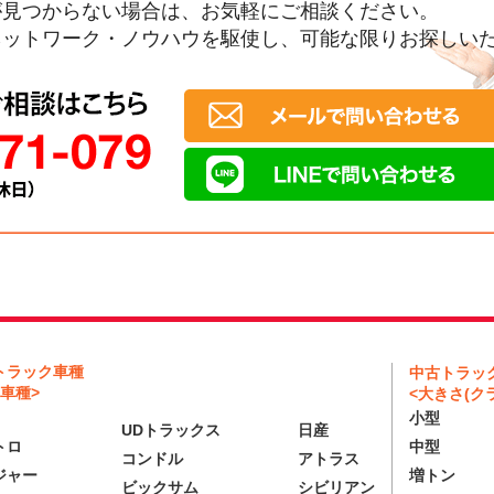
が見つからない場合は、お気軽にご相談ください。
ネットワーク・ノウハウを駆使し、可能な限りお探しい
トラック車種
中古トラッ
車種>
<大きさ(クラ
小型
UDトラックス
日産
トロ
中型
コンドル
アトラス
ジャー
増トン
ビックサム
シビリアン