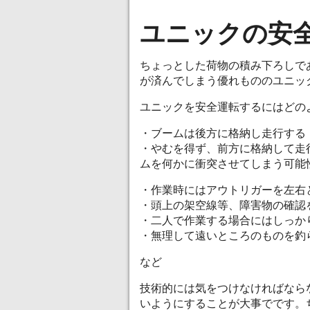
ユニックの安
ちょっとした荷物の積み下ろしで
が済んでしまう優れもののユニッ
ユニックを安全運転するにはどの
・ブームは後方に格納し走行する
・やむを得ず、前方に格納して走
ムを何かに衝突させてしまう可能
・作業時にはアウトリガーを左右
・頭上の架空線等、障害物の確認
・二人で作業する場合にはしっか
・無理して遠いところのものを釣
など
技術的には気をつけなければなら
いようにすることが大事でです。