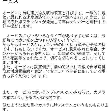
ービス
オービスは自動速度違反取締装置と呼びます。一般的に危
険と思われる速度超過でカメラの付近を走行した際に、自
動で赤外線フラッシュが発光して車両ナンバーと運転手の
顔を撮影します。
オービスにもいろいろなタイプがありますが多くは、撮
影時には赤い光を放つものが多いようです。
そもそもオービスとはラテン語の目という単語が語源の様
です。おもしろいですね。オービスに撮影された場合、ナ
ンバーから所有者を割り出し、出頭命令が来ます。そして
顔の確認等をされた上で、切符を切られることになってし
まいます。
また、オービスは設置個所手前の道路上に看板で自動速度
取締機設置路線と表記して安全走行を事前に促している場
合も多く見受けられます。
また、オービスは赤いランプのついた小さな箱と、カメラ
の箱の2つがあるのが特徴的です。
似たような見た目のカメラにNシステムというものもありま
す。