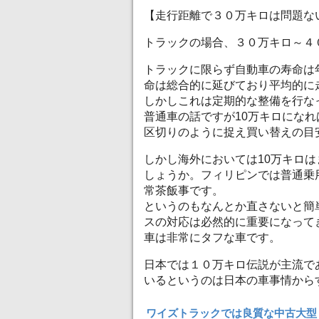
【走行距離で３０万キロは問題な
トラックの場合、３０万キロ～４
トラックに限らず自動車の寿命は
命は総合的に延びており平均的に
しかしこれは定期的な整備を行な
普通車の話ですが10万キロにな
区切りのように捉え買い替えの目
しかし海外においては10万キロ
しょうか。フィリピンでは普通乗
常茶飯事です。
というのもなんとか直さないと簡
スの対応は必然的に重要になって
車は非常にタフな車です。
日本では１０万キロ伝説が主流で
いるというのは日本の車事情から
ワイズトラックでは良質な中古大型