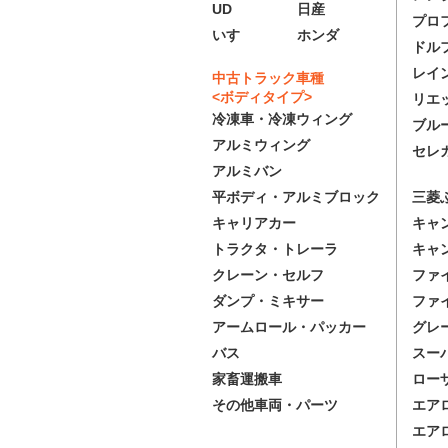
UD
日産
プロ
いすゞ
ホンダ
ドル
レイ
中古トラック車種
<ボディタイプ>
リエ
冷凍車・冷凍ウィング
ブル
アルミウィング
セレ
アルミバン
三菱
平ボディ・アルミブロック
キャ
キャリアカー
キャ
トラクタ・トレーラ
ファ
クレーン・セルフ
ファ
ダンプ・ミキサー
グレ
アームロール・パッカー
スー
バス
ロー
家畜運搬車
エア
その他車両・パーツ
エア