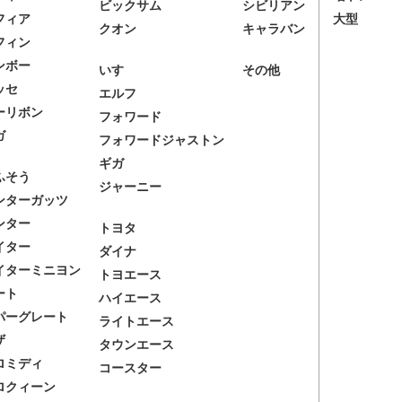
ビックサム
シビリアン
フィア
大型
クオン
キャラバン
フィン
ンボー
いすゞ
その他
ッセ
エルフ
ーリボン
フォワード
ガ
フォワードジャストン
ギガ
ふそう
ジャーニー
ンターガッツ
ンター
トヨタ
イター
ダイナ
イターミニヨン
トヨエース
ート
ハイエース
パーグレート
ライトエース
ザ
タウンエース
ロミディ
コースター
ロクィーン