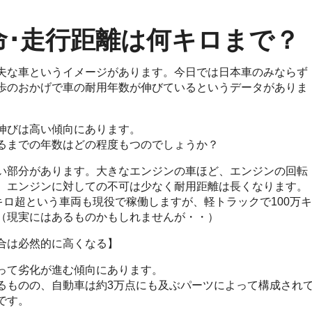
命･走行距離は何キロまで？
夫な車というイメージがあります。今日では日本車のみならず
歩のおかげで車の耐用年数が伸びているというデータがありま
伸びは高い傾向にあります。
るまでの年数はどの程度もつのでしょうか？
い部分があります。大きなエンジンの車ほど、エンジンの回転
、エンジンに対しての不可は少なく耐用距離は長くなります。
キロ超という車両も現役で稼働しますが、軽トラックで100万キ
（現実にはあるものかもしれませんが・・）
合は必然的に高くなる】
って劣化が進む傾向にあります。
るものの、自動車は約3万点にも及ぶパーツによって構成され
です。