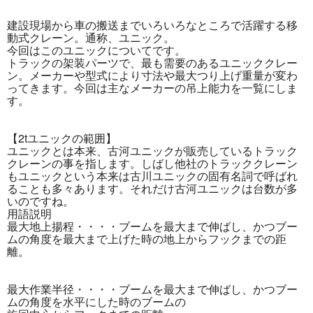
建設現場から車の搬送までいろいろなところで活躍する移
動式クレーン。通称、ユニック。
今回はこのユニックについてです。
トラックの架装パーツで、最も需要のあるユニッククレー
ン。メーカーや型式により寸法や最大つり上げ重量が変わ
ってきます。今回は主なメーカーの吊上能力を一覧にしま
す。
【2tユニックの範囲】
ユニックとは本来、古河ユニックが販売しているトラック
クレーンの事を指します。しばし他社のトラッククレーン
もユニックという本来は古川ユニックの固有名詞で呼ばれ
ることも多々あります。それだけ古河ユニックは台数が多
いのですね。
用語説明
最大地上揚程・・・・ブームを最大まで伸ばし、かつブー
ムの角度を最大まで上げた時の地上からフックまでの距
離。
最大作業半径・・・・ブームを最大まで伸ばし、かつブー
ムの角度を水平にした時のブームの