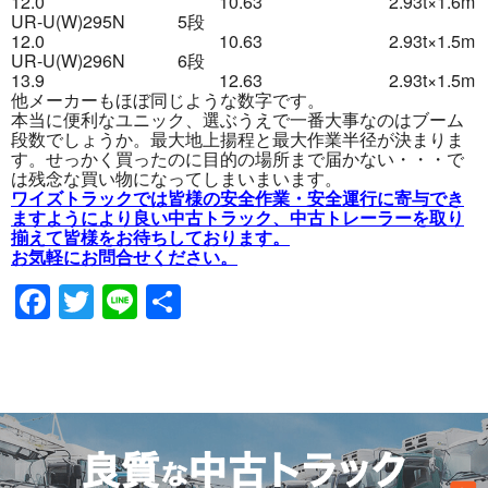
12.0 10.63 2.93t×1.6m
UR-U(W)295N 5段
12.0 10.63 2.93t×1.5m
UR-U(W)296N 6段
13.9 12.63 2.93t×1.5m
他メーカーもほぼ同じような数字です。
本当に便利なユニック、選ぶうえで一番大事なのはブーム
段数でしょうか。最大地上揚程と最大作業半径が決まりま
す。せっかく買ったのに目的の場所まで届かない・・・で
は残念な買い物になってしまいまいます。
ワイズトラックでは皆様の安全作業・安全運行に寄与でき
ますようにより良い中古トラック、中古トレーラーを取り
揃えて皆様をお待ちしております。
お気軽にお問合せください。
Facebook
Twitter
Line
共
有