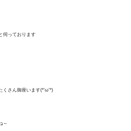
と伺っております
さん御座います(*’ω’*)
ね～