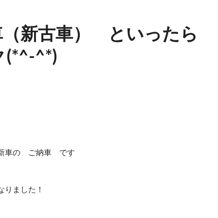
車（新古車） といったら
^-^*)
新車の ご納車 です
なりました！