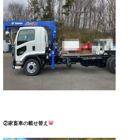
②家畜車の載せ替え