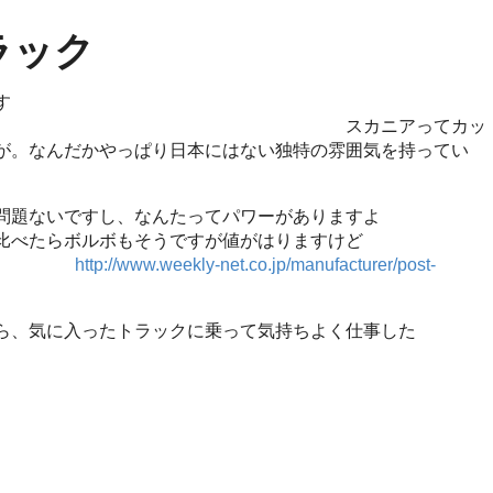
ラック
す
 スカニアってカッ
が。なんだかやっぱり日本にはない独特の雰囲気を持ってい
問題ないですし、なんたってパワーがありますよ
らボルボもそうですが値がはりますけど
)
http://www.weekly-net.co.jp/manufacturer/post-
ら、気に入ったトラックに乗って気持ちよく仕事した