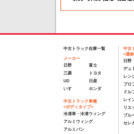
中古
中古トラック在庫一覧
<通称
メーカー
日野
日野
富士
デュ
三菱
トヨタ
レン
UD
日産
プロ
いすゞ
ホンダ
ドル
レイ
中古トラック車種
<ボディタイプ>
リエ
冷凍車・冷凍ウィング
ブル
アルミウィング
セレ
アルミバン