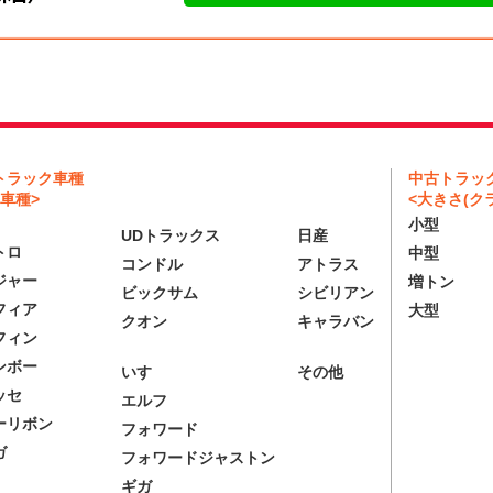
トラック車種
中古トラッ
車種>
<大きさ(クラ
小型
UDトラックス
日産
トロ
中型
コンドル
アトラス
ジャー
増トン
ビックサム
シビリアン
フィア
大型
クオン
キャラバン
フィン
ンボー
いすゞ
その他
ッセ
エルフ
ーリボン
フォワード
ガ
フォワードジャストン
ギガ