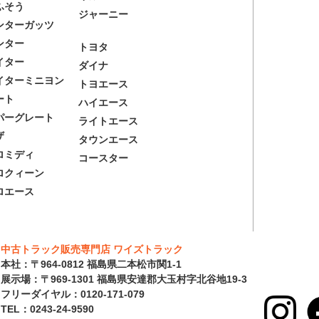
ふそう
ジャーニー
ンターガッツ
ンター
トヨタ
イター
ダイナ
イターミニヨン
トヨエース
ート
ハイエース
パーグレート
ライトエース
ザ
タウンエース
ロミディ
コースター
ロクィーン
ロエース
中古トラック販売専門店 ワイズトラック
本社：〒964-0812 福島県二本松市関1-1
展示場：〒969-1301 福島県安達郡大玉村字北谷地19-3
フリーダイヤル：0120-171-079
TEL：0243-24-9590