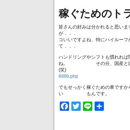
稼ぐためのト
皆さんの好みは分かれると思いま
が．．．
コいいですよね、特にハイルーフ
て．．．
ハンドリングやシフトも慣れれば
ね。 その分、国産と比べた
(笑
6886.php
でもせっかく稼ぐための車ですか
い もんです。
Facebook
Twitter
Line
共
有